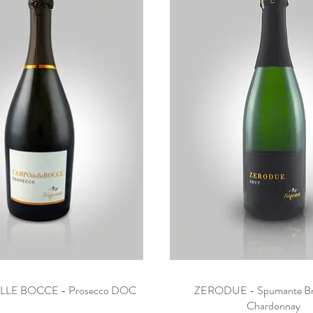
LE BOCCE - Prosecco DOC
Vista rapida
ZERODUE - Spumante Bru
Vista rapida
Chardonnay