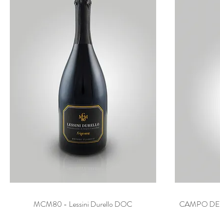
MCM80 - Lessini Durello DOC
Vista rapida
CAMPO DEL