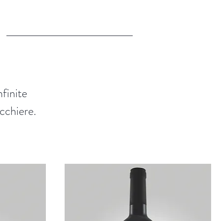
nfinite
icchiere.