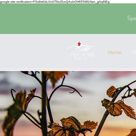
google-site-verification=PSs8w0dLiVx0T8sJGzrQAulxOH655Wl1Nan_gAqlNEg
Spe
Home
I 