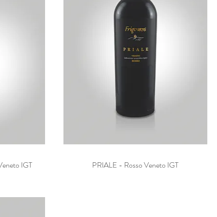
eneto IGT
PRIALE - Rosso Veneto IGT
Vista rapida