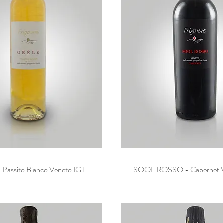
Passito Bianco Veneto IGT
Vista rapida
SOOL ROSSO - Cabernet V
Vista rapida