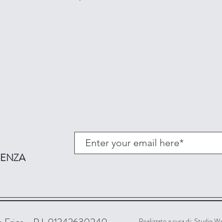
ICENZA
Realizzato a cura di:
Studio We