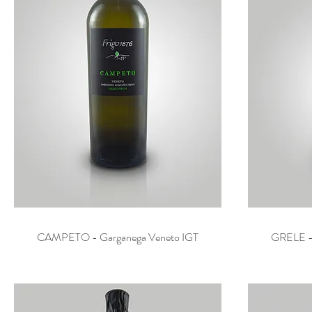
CAMPETO - Garganega Veneto IGT
Vista rapida
GRELE - 