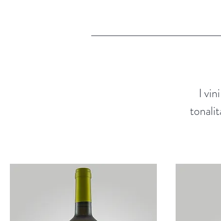
I vin
tonalit