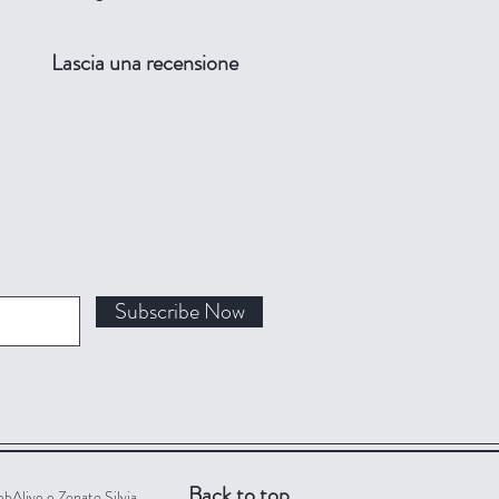
Lascia una recensione
Subscribe Now
Back to top
bAlive e Zonato Silvia