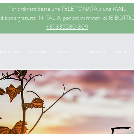
Per ordinare basta una TELEFONATA o una MAIL
dizione gratuita IN ITALIA per ordini minimi di 18 BOTTI
+393355801309
Nostri Vini
Famiglia
Territorio
Contatti
Privacy